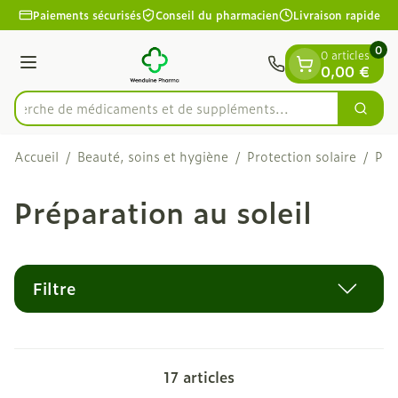
Diapositive 1 de 1
Aller au contenu
Paiements sécurisés
Conseil du pharmacien
Livraison rapide
0
0 articles
Menu
0,00 €
echerche de médicaments et de suppléments...
Cherc
Rechercher
Accueil
/
Beauté, soins et hygiène
/
Protection solaire
/
Pré
Préparation au soleil
Filtre
17
articles