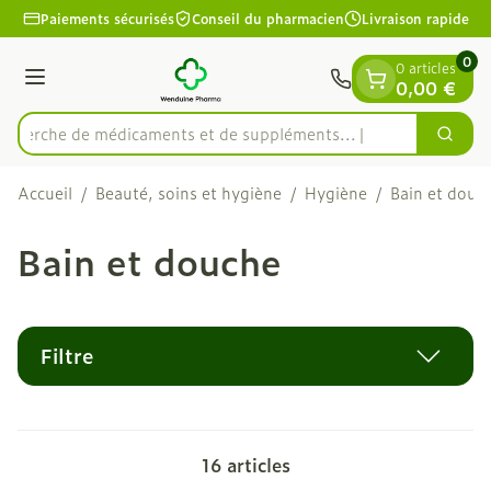
Diapositive 1 de 1
Aller au contenu
Paiements sécurisés
Conseil du pharmacien
Livraison rapide
0
0 articles
Menu
0,00 €
echerche de médicaments et de suppléments...
Cherc
Rechercher
Accueil
/
Beauté, soins et hygiène
/
Hygiène
/
Bain et douc
Bain et douche
Filtre
16
articles