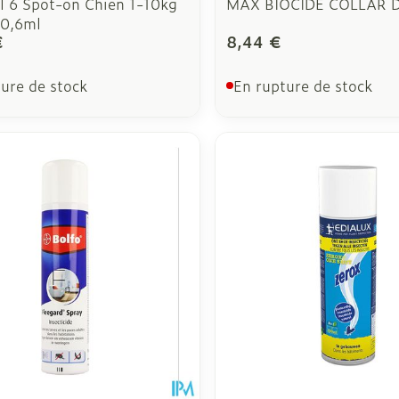
al 6 Spot-on Chien 1-10kg
MAX BIOCIDE COLLAR 
x0,6ml
€
8,44 €
ure de stock
En rupture de stock