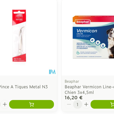
 ajuster les valeurs minimales et maximales du prix.
Beaphar
Pince A Tiques Metal N3
Beaphar Vermicon Line-
Chien 3x4,5ml
16,20 €
é
Quantité