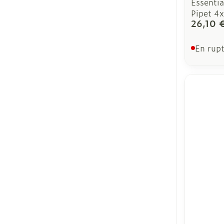
Essenti
Pipet 4
26,10 
En rupt