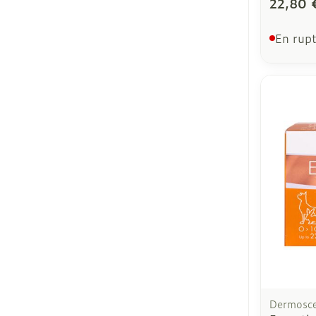
22,80 
En rupt
Dermosc