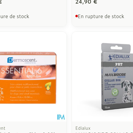
€
24,90 €
ure de stock
En rupture de stock
ent
Edialux