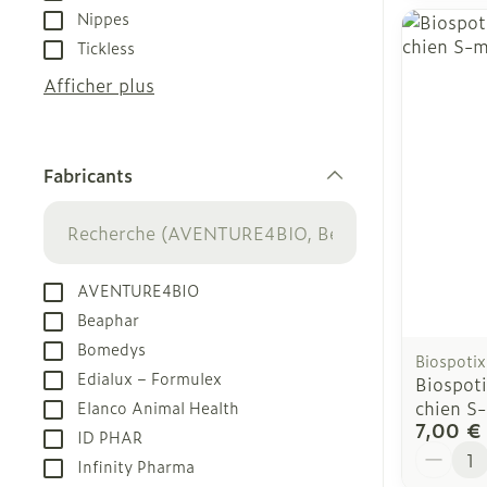
Nippes
Tickless
Afficher plus
Fabricants
filter
AVENTURE4BIO
Beaphar
Bomedys
Biospotix
Edialux – Formulex
Biospoti
chien S
Elanco Animal Health
7,00 €
ID PHAR
Quantit
Infinity Pharma