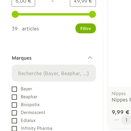
-
Valeur minimale
Valeur maximale
6,00 €
49,99 €
Utilisez les touches fléchées gauche et droite pour
39 articles
Filtre
Marques
filter
Bayer
Nippes
Beaphar
Nippes 
Biospotix
9,99 €
Dermoscent
Quantit
Edialux
Infinity Pharma