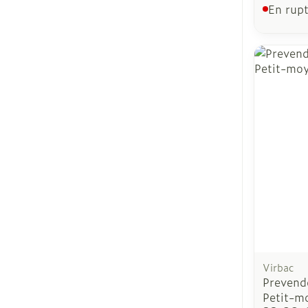
En rupt
Virbac
Prevend
Petit-m