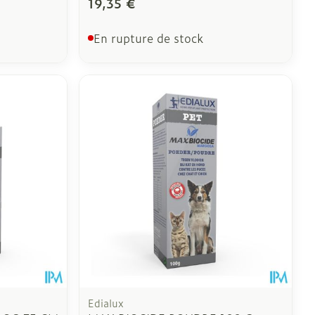
19,35 €
En rupture de stock
Edialux