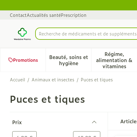
Aller au contenu
Diapositive 1 de 1
Contact
Actualités santé
Prescription
Recherche de
Rechercher
Régime,
Beauté, soins et
alimentation &
Promotions
Afficher le sous-menu pour 
Afficher 
hygiène
vitamines
Accueil
/
Animaux et insectes
/
Puces et tiques
Puces et tiques
Passer à la liste des produits
Articl
Prix
filter