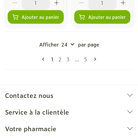
Ajouter au panier
Ajouter au panier
Afficher
par page
Pages
Vous lisez actuellement la page
Page
Page
Page
1
2
3
...
5
Contactez nous
Service à la clientèle
Votre pharmacie