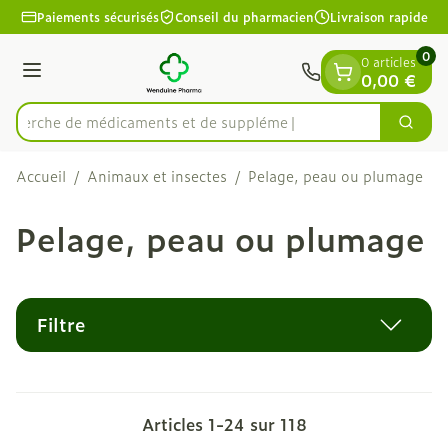
Diapositive 1 de 1
Aller au contenu
Paiements sécurisés
Conseil du pharmacien
Livraison rapide
0
0 articles
Menu
0,00 €
Recherche de médicam
Cherc
Rechercher
Accueil
/
Animaux et insectes
/
Pelage, peau ou plumage
Pelage, peau ou plumage
Filtre
Articles
1
-
24
sur
118