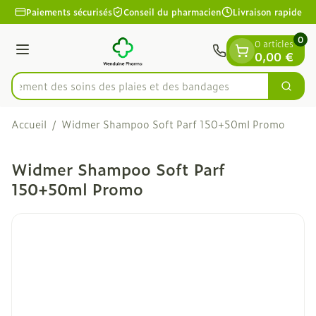
Diapositive 1 de 1
Aller au contenu
Paiements sécurisés
Conseil du pharmacien
Livraison rapide
0
0 articles
Menu
0,00 €
apidement des soins des plaies et des bandages
Cherc
Rechercher
Accueil
/
Widmer Shampoo Soft Parf 150+50ml Promo
Widmer Shampoo Soft Parf
150+50ml Promo