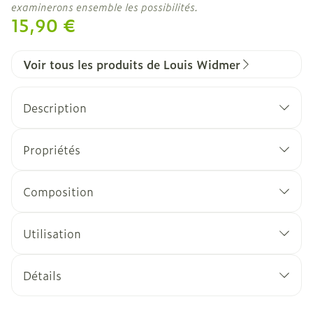
examinerons ensemble les possibilités.
15,90 €
Voir tous les produits de Louis Widmer
Description
SOIN RAFRAÎCHISSANT
Peau sensible
Propriétés
Gel
Panthénol (2,5 %)
pH 5
Une combinaison de tensio-actifs extra-doux
Composition
Substances regraissantes à base de plantes
Utilisation
Détails
CNK
1506153