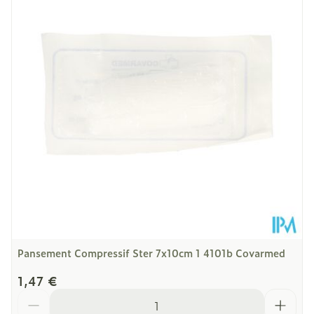
Profondeur
129 mm
Température ambiante (15°C -
Préservation
25°C)
Pansement Compressif Ster 7x10cm 1 4101b Covarmed
1,47 €
Quantité