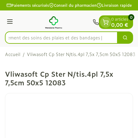
Diapositive 1 de 1
Aller au contenu
Paiements sécurisés
Conseil du pharmacien
Livraison rapide
0
0 articles
Menu
0,00 €
apidement des soins des plaies et des bandages
Cherc
Rechercher
Accueil
/
Vliwasoft Cp Ster N/tis.4pl 7,5x 7,5cm 50x5 12083
Vliwasoft Cp Ster N/tis.4pl 7,5x
7,5cm 50x5 12083