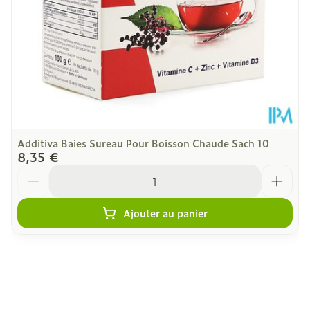
Sans conservateurs, Sans
Restrictions
gluten, Sans lactose,
Alimentaires
Végétalien
Température ambiante (15°C -
Préservation
25°C)
ÉTUDES
Additiva Baies Sureau Pour Boisson Chaude Sach 10
8,35 €
Quantité
Ajouter au panier