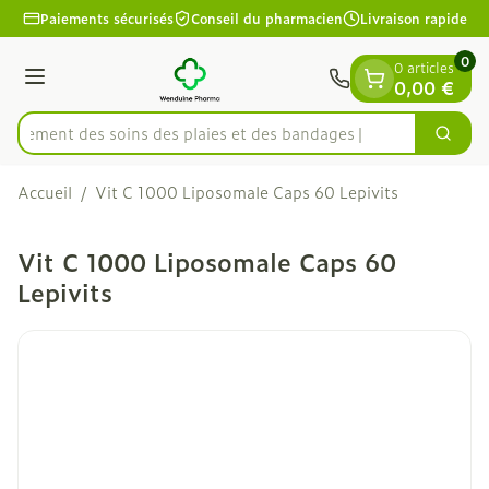
Diapositive 1 de 1
Aller au contenu
Paiements sécurisés
Conseil du pharmacien
Livraison rapide
0
0 articles
Menu
0,00 €
apidement des soins des plaies et des bandages
Cherc
Rechercher
Accueil
/
Vit C 1000 Liposomale Caps 60 Lepivits
Vit C 1000 Liposomale Caps 60
Lepivits