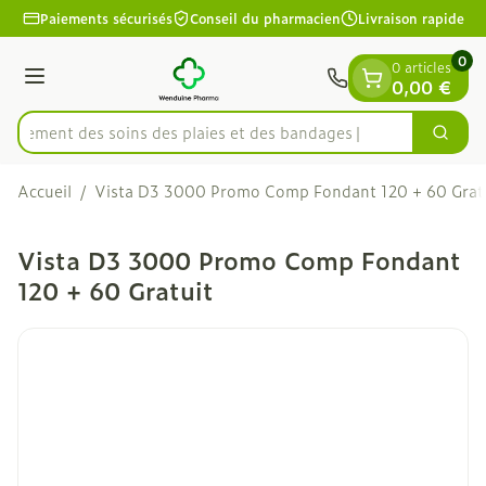
Diapositive 1 de 1
Aller au contenu
Paiements sécurisés
Conseil du pharmacien
Livraison rapide
0
0 articles
Menu
0,00 €
apidement des soins des plaies et des bandages
Cherc
Rechercher
Accueil
/
Vista D3 3000 Promo Comp Fondant 120 + 60 Grat
Vista D3 3000 Promo Comp Fondant
120 + 60 Gratuit