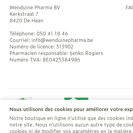
Wenduine Pharma BV
FA
Kerkstraat 7
8420
De Haan
Téléphone:
050 41 18 46
Courriel:
info@
wenduinepharma.be
Numéro de licence:
313902
Pharmacien responsable:
Ijenko Rogiers
Numéro TVA:
BE0425384986
Nous utilisons des cookies pour améliorer votre expé
Notre boutique en ligne n'utilise que des cookies i
notre site. Nous n'utilisons aucun autre type de cook
Conditions de vente
Déclaration de confidentialité
Cook
cookies ni de modifier vos paramètres en la matière