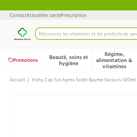
Aller au contenu
Diapositive 1 de 1
Contact
Actualités santé
Prescription
Découvrez les vitamines et les produits de san
Rechercher
Régime,
Beauté, soins et
alimentation &
Promotions
Afficher le sous-menu pour 
Afficher 
hygiène
vitamines
Accueil
/
Vichy Cap Sol Apres Soleil Baume Secours 100ml
Vichy Cap Sol Apres Sole