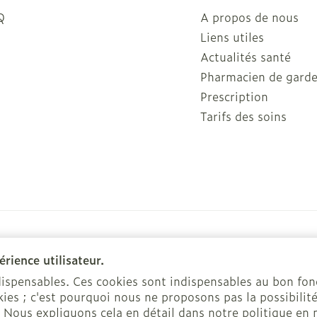
Q
A propos de nous
Liens utiles
Actualités santé
Pharmacien de gard
Prescription
Tarifs des soins
rience utilisateur.
ndispensables. Ces cookies sont indispensables au bon f
ies ; c'est pourquoi nous ne proposons pas la possibilité
ies
Plate-forme ODR
. Nous expliquons cela en détail dans notre
politique en 