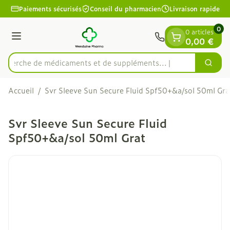
Diapositive 1 de 1
Aller au contenu
Paiements sécurisés
Conseil du pharmacien
Livraison rapide
0
0 articles
Menu
0,00 €
echerche de médicaments et de suppléments...
Cherc
Rechercher
Accueil
/
Svr Sleeve Sun Secure Fluid Spf50+&a/sol 50ml Gra
Svr Sleeve Sun Secure Fluid
Spf50+&a/sol 50ml Grat