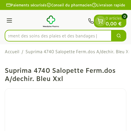
Diapositive 1 de 1
Aller au contenu
Paiements sécurisés
Conseil du pharmacien
Livraison rapide
0
0 articles
Menu
0,00 €
apidement des soins des plaies et des bandages
Cherc
Rechercher
Accueil
/
Suprima 4740 Salopette Ferm.dos A/dechir. Bleu Xx
Suprima 4740 Salopette Ferm.dos
A/dechir. Bleu Xxl