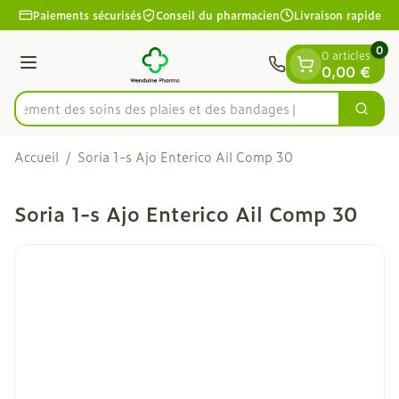
Diapositive 1 de 1
Aller au contenu
Paiements sécurisés
Conseil du pharmacien
Livraison rapide
0
0 articles
Menu
0,00 €
apidement des soins des plaies et des bandages
Cherc
Rechercher
Accueil
/
Soria 1-s Ajo Enterico Ail Comp 30
Soria 1-s Ajo Enterico Ail Comp 30