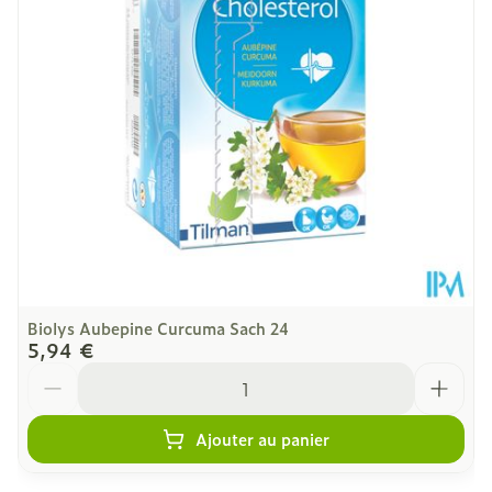
Quantité Du
30
Paquet
Température ambiante (15°C -
Préservation
25°C)
Biolys Aubepine Curcuma Sach 24
5,94 €
Quantité
Ajouter au panier