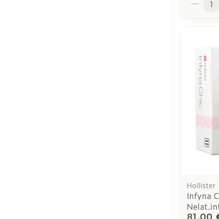
Hollister
Infyna 
Nelat.in
81,00 