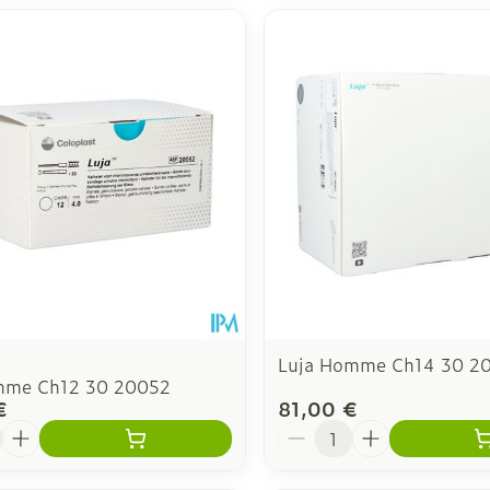
Luja Homme Ch14 30 2
mme Ch12 30 20052
€
81,00 €
é
Quantité