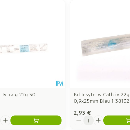
 Iv +aig.22g 50
Bd Insyte-w Cath.iv 22g
0,9x25mm Bleu 1 38132
2,93 €
é
Quantité