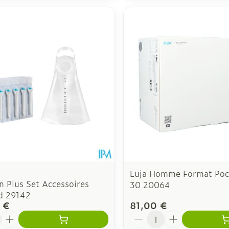
Luja Homme Format Poc
n Plus Set Accessoires
30 20064
d 29142
 €
81,00 €
é
Quantité