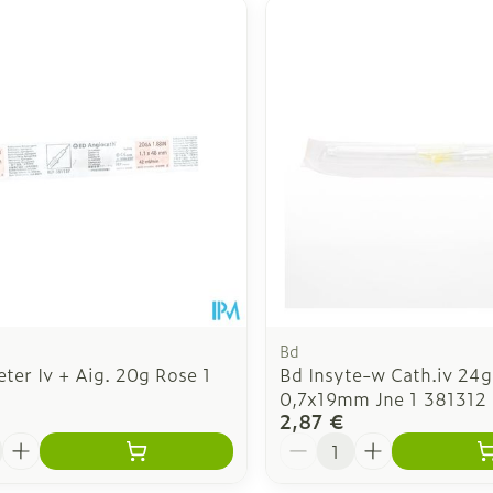
 ajuster les valeurs minimales et maximales du prix.
Bd
ter Iv + Aig. 20g Rose 1
Bd Insyte-w Cath.iv 24g
0,7x19mm Jne 1 381312
2,87 €
é
Quantité