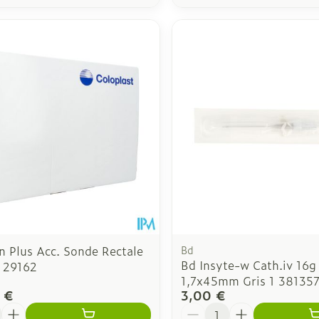
n Plus Acc. Sonde Rectale
Bd
Bd Insyte-w Cath.iv 16g
 29162
1,7x45mm Gris 1 38135
 €
3,00 €
é
Quantité