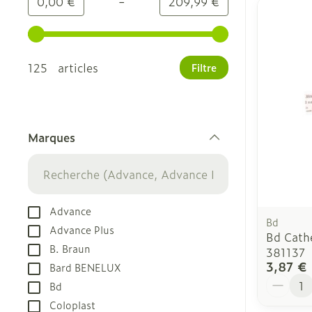
-
Valeur minimale
Valeur maximale
0,00 €
209,99 €
Utilisez les touches fléchées gauche et droite pour
125 articles
Filtre
Marques
filter
Advance
Bd
Advance Plus
Bd Cathe
B. Braun
381137
3,87 €
Bard BENELUX
Quantit
Bd
Coloplast