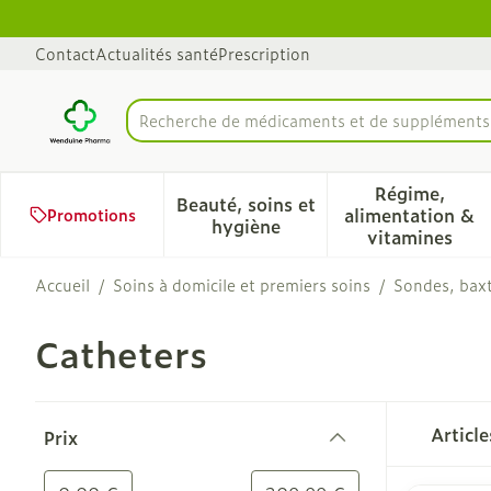
Aller au contenu
Diapositive 1 de 1
Contact
Actualités santé
Prescription
Recherche de médicam
Rechercher
Régime,
Beauté, soins et
alimentation &
Promotions
Afficher le sous-menu pour 
Afficher 
hygiène
vitamines
Accueil
/
Soins à domicile et premiers soins
/
Sondes, baxt
Catheters
Passer à la liste des produits
Articl
Prix
filter