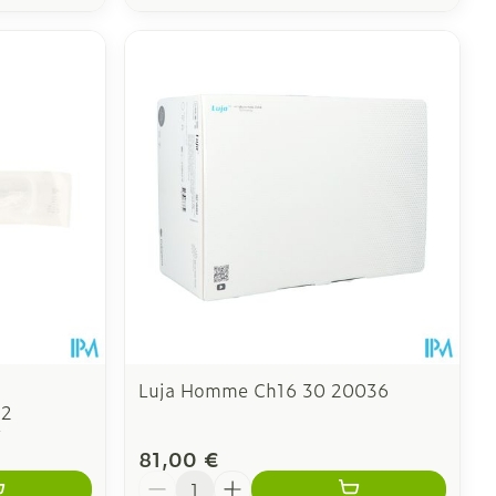
Luja Homme Ch16 30 20036
 2
7
81,00 €
Quantité