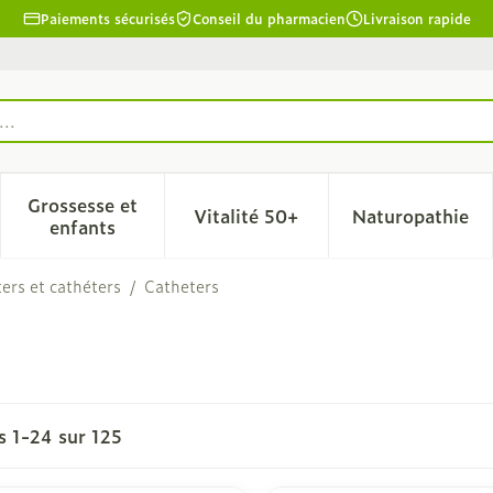
Paiements sécurisés
Conseil du pharmacien
Livraison rapide
Grossesse et
Vitalité 50+
Naturopathie
la catégorie Beauté, soins et hygiène
le sous-menu pour la catégorie Régime, alimentation & 
Afficher le sous-menu pour la catégorie Grosse
Afficher le sous-menu pour l
Afficher 
enfants
ers et cathéters
/
Catheters
es
1
-
24
sur
125