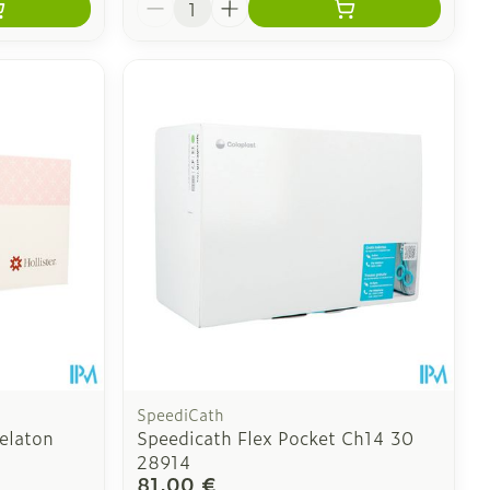
SpeediCath
elaton
Speedicath Flex Pocket Ch14 30
28914
81,00 €