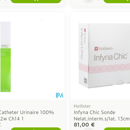
Hollister
Catheter Urinaire 100%
Infyna Chic Sonde
 2w Ch14 1
Nelat.interm.s/lat. 13c
€
81,00 €
é
Quantité