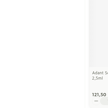
Adant So
2,5ml
121,50
Quantit