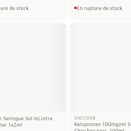
ure de stock
En rupture de stock
 Seringue Sol Inj.intra
VACCIFAR
Ketoprocen 100mg/ml So
ster 1x2ml
Chev.bov.porc. 100ml