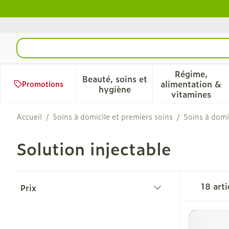
Aller au contenu
Rechercher
Régime,
Beauté, soins et
alimentation &
Promotions
Afficher le sous-menu pour 
Afficher 
hygiène
vitamines
Accueil
/
Soins à domicile et premiers soins
/
Soins à domi
Solution injectable
Passer à la liste des produits
18
arti
Prix
filter