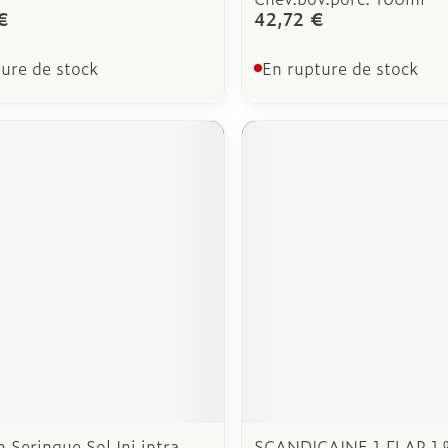
€
42,72 €
ure de stock
En rupture de stock
 Seringue Sol Inj.intra
SCANDICAINE 1 FLAP 1