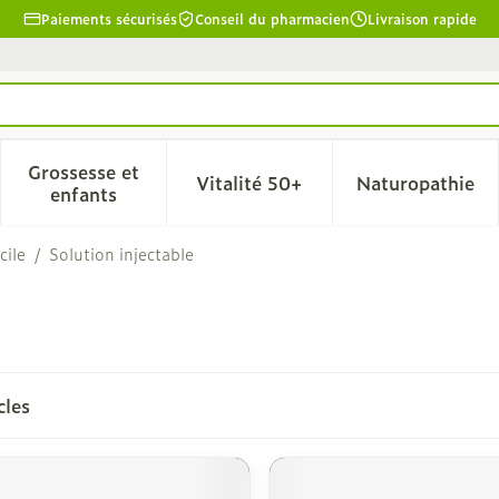
Paiements sécurisés
Conseil du pharmacien
Livraison rapide
Grossesse et
Vitalité 50+
Naturopathie
la catégorie Beauté, soins et hygiène
le sous-menu pour la catégorie Régime, alimentation & 
Afficher le sous-menu pour la catégorie Grosse
Afficher le sous-menu pour l
Afficher 
enfants
cile
/
Solution injectable
cles