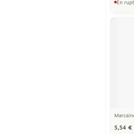
En rupt
Marcain
5,54 €