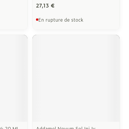
27,13 €
En rupture de stock
 % 20 ML
Addamel Novum Sol Inj Iv