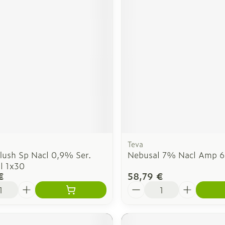
Teva
lush Sp Nacl 0,9% Ser.
Nebusal 7% Nacl Amp 
l 1x30
€
58,79 €
é
Quantité