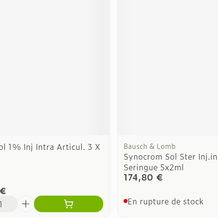
l 1% Inj Intra Articul. 3 X
Bausch & Lomb
Synocrom Sol Ster Inj.in
Seringue 5x2ml
174,80 €
 €
é
En rupture de stock