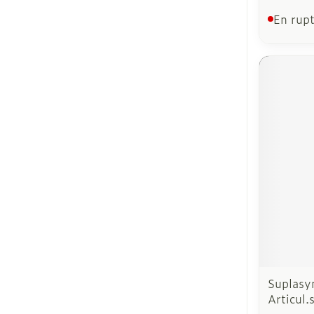
En rupt
Suplasyn
Articul.