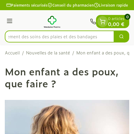
Diapositive 1 de 1
Aller au contenu
Paiements sécurisés
Conseil du pharmacien
Livraison rapide
0
0 articles
Menu
0,00 €
apidement des soins des plaies et des bandages
Cherc
Rechercher
Accueil
/
Nouvelles de la santé
/
Mon enfant a des poux, que 
Mon enfant a des poux,
que faire ?