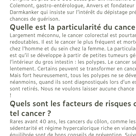
Colemont, gastro-entérologue, Anvers et fondateur 
Darmkanker qui insiste sur l’intérêt du dépistage pr
chances de guérison.
Quelle est la particularité du cance
Largement méconnu, le cancer colorectal est pourtan
redoutables. Il est le cancer le plus fréquent et mor
chez l'homme et du sein chez la femme. La particular
est qu’il se développe à partir de petites tumeurs 
l’intérieur du gros intestin : les polypes. Le cancer 
lentement. Certains peuvent se transformer en cance
Mais fort heureusement, tous les polypes ne se déve
néanmoins, quand ils sont diagnostiqués lors d’un ex
sont retirés. Nous ne voulons laisser aucune chance à
!
Quels sont les facteurs de risques
tel cancer ?
Rares avant 40 ans, les cancers du côlon, comme les
sédentarité et régime hypercalorique riche en viande
équilibrée sont de bons conseils de prévention. Suiv