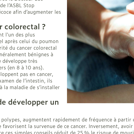
de l’ASBL Stop
écoce afin d’augmenter les
r colorectal ?
t l'un des plus
tel après celui du poumon
ité du cancer colorectal
généralement bénignes à
se développe très
rs (en 8 à 10 ans).
loppent pas en cancer,
amen de l’intestin, ils
 la maladie de s’installer
 de développer un
 polypes, augmentent rapidement de fréquence à partir de
 favorisent la survenue de ce cancer. Inversement, avoir
re ces simples conseils réduit de 25 % le risque de mouri