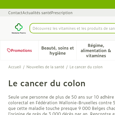
Aller au contenu
Diapositive 1 de 1
Contact
Actualités santé
Prescription
Découvrez les vitamines et les produits de san
Rechercher
Régime,
Beauté, soins et
alimentation &
Promotions
Afficher le sous-menu pour 
Afficher 
hygiène
vitamines
Accueil
/
Nouvelles de la santé
/
Le cancer du colon
Le cancer du colon
Seule une personne de plus de 50 ans sur 10 adhère
colorectal en Fédération Wallonie-Bruxelles contre 5
que cette maladie touche presque 9 000 Belges chaq
l'origine de près de 3 000 décès par an. Rencontre a