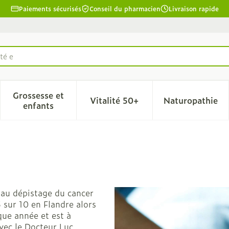
Paiements sécurisés
Conseil du pharmacien
Livraison rapide
té essentiels
Grossesse et
Vitalité 50+
Naturopathie
la catégorie Beauté, soins et hygiène
le sous-menu pour la catégorie Régime, alimentation & 
Afficher le sous-menu pour la catégorie Grosse
Afficher le sous-menu pour l
Afficher 
enfants
 au dépistage du cancer
 sur 10 en Flandre alors
ue année et est à
vec le Docteur Luc