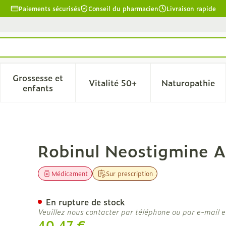
Paiements sécurisés
Conseil du pharmacien
Livraison rapide
Grossesse et
Vitalité 50+
Naturopathie
la catégorie Beauté, soins et hygiène
le sous-menu pour la catégorie Régime, alimentation & 
Afficher le sous-menu pour la catégorie Grosse
Afficher le sous-menu pour l
Afficher 
enfants
p 10x1ml
Robinul Neostigmine 
Médicament
Sur prescription
En rupture de stock
Veuillez nous contacter par téléphone ou par e-mail e
40,47 €