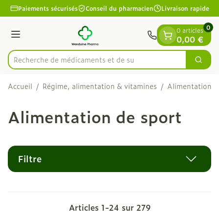
Diapositive 1 de 1
Aller au contenu
Paiements sécurisés
Conseil du pharmacien
Livraison rapide
0
0 articles
Menu
0,00 €
Recherche de
Cherc
Rechercher
Accueil
/
Régime, alimentation & vitamines
/
Alimentation
/
Alimentation de sport
Filtre
Articles
1
-
24
sur
279