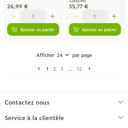
12x60ml
26,99 €
35,77 €
Quantité
Quantité
Ajouter au panier
Ajouter au panier
Afficher
par page
Pages
Vous lisez actuellement la page
Page
Page
Page
1
2
3
...
12
Contactez nous
Service à la clientèle