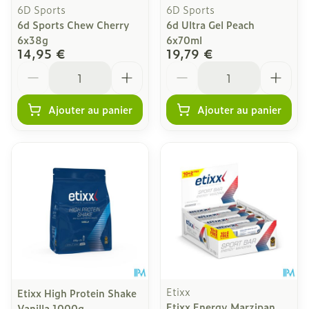
6D Sports
6D Sports
6d Sports Chew Cherry
6d Ultra Gel Peach
6x38g
6x70ml
14,95 €
19,79 €
Quantité
Quantité
Ajouter au panier
Ajouter au panier
Etixx
Etixx High Protein Shake
Etixx Energy Marzipan
Vanilla 1000g