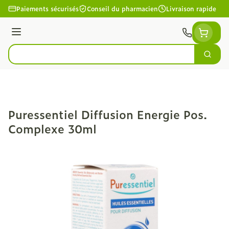
Aller au contenu
Paiements sécurisés
Conseil du pharmacien
Livraison rapide
Menu
Cherc
Rechercher
Puressentiel Diffusion Energie Pos.
Complexe 30ml