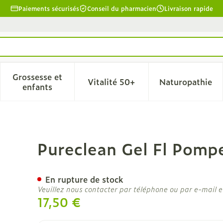
Paiements sécurisés
Conseil du pharmacien
Livraison rapide
Grossesse et
Vitalité 50+
Naturopathie
la catégorie Beauté, soins et hygiène
le sous-menu pour la catégorie Régime, alimentation & 
Afficher le sous-menu pour la catégorie Grosse
Afficher le sous-menu pour l
Afficher 
enfants
500ml
Pureclean Gel Fl Pomp
En rupture de stock
Veuillez nous contacter par téléphone ou par e-mail e
17,50 €