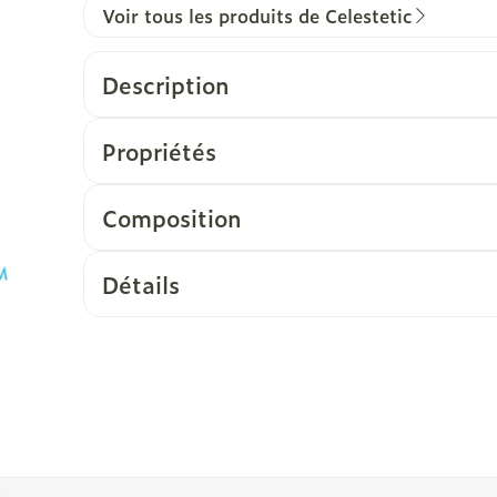
Voir tous les produits de Celestetic
Description
Propriétés
Composition
Détails
vigation en carrousel
rousel à l'aide de la touche de tabulation. Vous pouvez sa