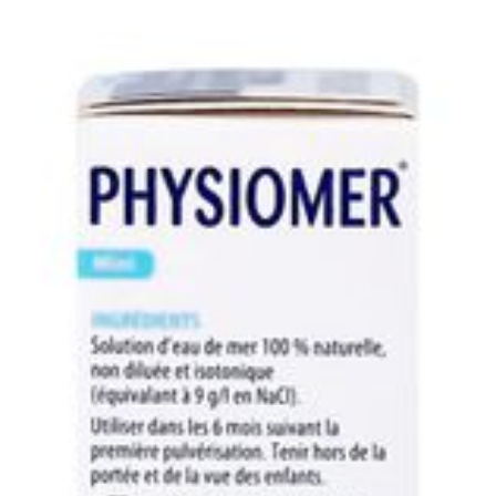
Longueur
41 mm
Répéter dans l'autre narine.
Pour les adultes et les enfants à partir de 2 
Profondeur
115 mm
essuyer le nez.
Quantité Du
20
Paquet
Restrictions
Sans conservateurs
Alimentaires
Préservation
Température ambiante 