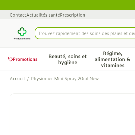
Aller au contenu
Diapositive 1 de 1
Contact
Actualités santé
Prescription
Trouvez rapidement des soins des plaies et d
Rechercher
Régime,
Beauté, soins et
alimentation &
Promotions
Afficher le sous-menu pour 
Afficher 
hygiène
vitamines
Accueil
/
Physiomer Mini Spray 20ml New
Physiomer Mini Spray 2