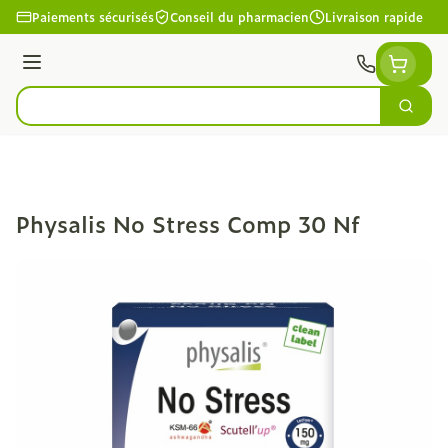
Aller au contenu
Paiements sécurisés
Conseil du pharmacien
Livraison rapide
Menu
Cherc
Rechercher
Physalis No Stress Comp 30 Nf