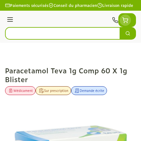
Aller au contenu
Paiements sécurisés
Conseil du pharmacien
Livraison rapide
Menu
Cherc
Rechercher
Paracetamol Teva 1g Comp 60 X 1g
Blister
Médicament
Sur prescription
Demande écrite