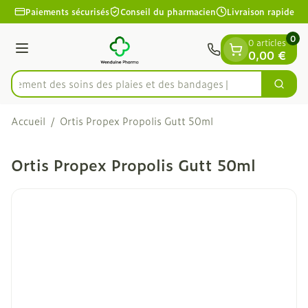
Diapositive 1 de 1
Aller au contenu
Paiements sécurisés
Conseil du pharmacien
Livraison rapide
0
0 articles
Menu
0,00 €
apidement des soins des plaies et des bandages
Cherc
Rechercher
Accueil
/
Ortis Propex Propolis Gutt 50ml
Ortis Propex Propolis Gutt 50ml