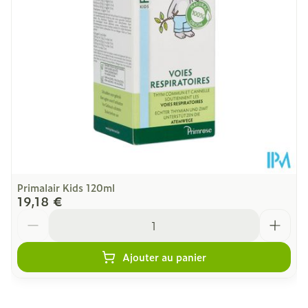
50
Paquet
Température ambiante (15°C -
Préservation
25°C)
Primalair Kids 120ml
19,18 €
Quantité
Ajouter au panier