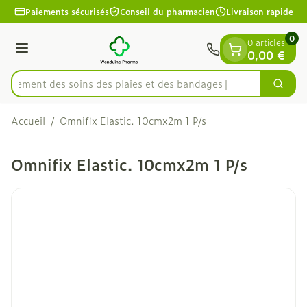
Diapositive 1 de 1
Aller au contenu
Paiements sécurisés
Conseil du pharmacien
Livraison rapide
0
0 articles
Menu
0,00 €
apidement des soins des plaies et des bandages
Cherc
Rechercher
Accueil
/
Omnifix Elastic. 10cmx2m 1 P/s
Omnifix Elastic. 10cmx2m 1 P/s