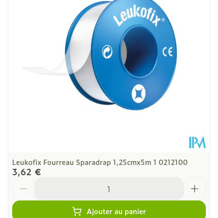
Quantité Du
1 p/s
Paquet
Température ambiante (15°C -
Préservation
25°C)
Leukofix Fourreau Sparadrap 1,25cmx5m 1 0212100
3,62 €
Quantité
Ajouter au panier