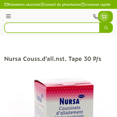
Aller au contenu
Paiements sécurisés
Conseil du pharmacien
Livraison rapide
Menu
Cherc
Rechercher
Nursa Couss.d'all.nst. Tape 30 P/s