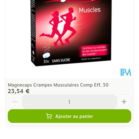
240
Paquet
Sans allergènes, Végétalien,
Restrictions
Alimentaires
Végétarien
Température ambiante (15°C -
Préservation
25°C)
Magnecaps Crampes Musculaires Comp Eff. 30
23,54 €
Quantité
Ajouter au panier