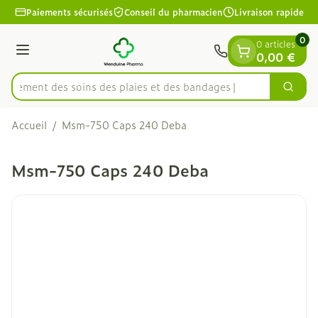
Diapositive 1 de 1
Aller au contenu
Paiements sécurisés
Conseil du pharmacien
Livraison rapide
0
0 articles
Menu
0,00 €
apidement des soins des plaies et des bandages
Cherc
Rechercher
Accueil
/
Msm-750 Caps 240 Deba
Msm-750 Caps 240 Deba