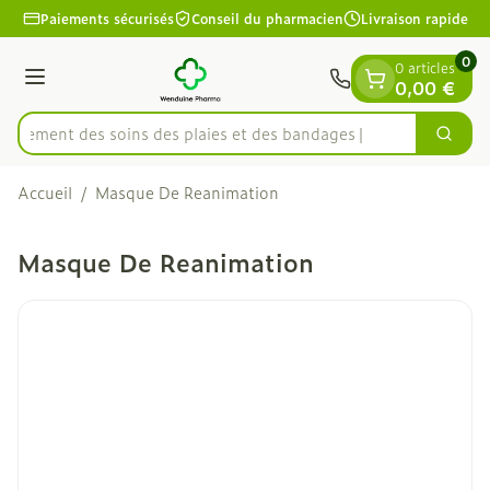
Diapositive 1 de 1
Aller au contenu
Paiements sécurisés
Conseil du pharmacien
Livraison rapide
0
0 articles
Menu
0,00 €
apidement des soins des plaies et des bandages
Cherc
Rechercher
Accueil
/
Masque De Reanimation
Masque De Reanimation