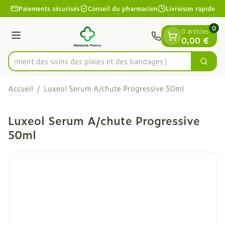
Diapositive 1 de 1
Aller au contenu
Paiements sécurisés
Conseil du pharmacien
Livraison rapide
0
0 articles
Menu
0,00 €
apidement des soins des plaies et des bandages
Cherc
Rechercher
Accueil
/
Luxeol Serum A/chute Progressive 50ml
Luxeol Serum A/chute Progressive
50ml