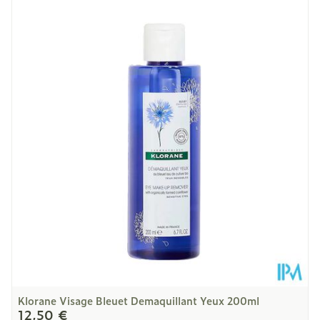
Longueur
152 mm
Profondeur
48 mm
Quantité Du
200
Paquet
Température ambiante (15°C -
Préservation
25°C)
Klorane Visage Bleuet Demaquillant Yeux 200ml
12,50 €