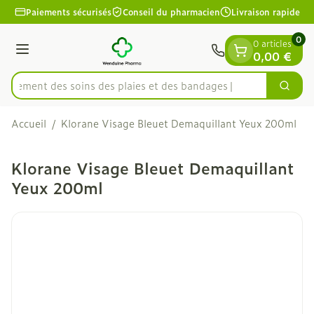
Diapositive 1 de 1
Aller au contenu
Paiements sécurisés
Conseil du pharmacien
Livraison rapide
0
0 articles
Menu
0,00 €
apidement des soins des plaies et des bandages
Cherc
Rechercher
Accueil
/
Klorane Visage Bleuet Demaquillant Yeux 200ml
Klorane Visage Bleuet Demaquillant
Yeux 200ml