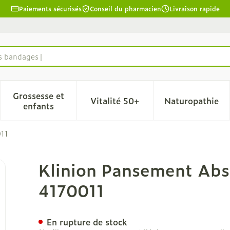
Paiements sécurisés
Conseil du pharmacien
Livraison rapide
es bandages
Grossesse et
Vitalité 50+
Naturopathie
la catégorie Beauté, soins et hygiène
le sous-menu pour la catégorie Régime, alimentation & 
Afficher le sous-menu pour la catégorie Grosse
Afficher le sous-menu pour l
Afficher 
enfants
011
bant 10x20cm S 1 4170011
Klinion Pansement Abs
4170011
En rupture de stock