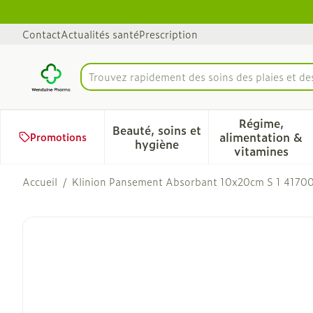
Aller au contenu
Diapositive 1 de 1
Contact
Actualités santé
Prescription
Trouvez rapidement des soins des plaies et d
Rechercher
Régime,
Beauté, soins et
alimentation &
Promotions
Afficher le sous-menu pour 
Afficher 
hygiène
vitamines
Accueil
/
Klinion Pansement Absorbant 10x20cm S 1 4170
Klinion Pansement Absor