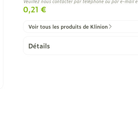
Veuillez nous contacter par téléphone ou par e-mail e
0,21 €
Voir tous les produits de Klinion
Détails
CNK
3051141
Fabricants
Mediq
Marques
Klinion
Largeur
131 mm
Longueur
246 mm