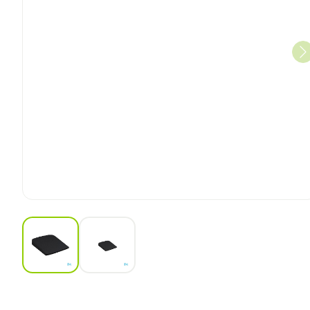
View larger image
View larger image