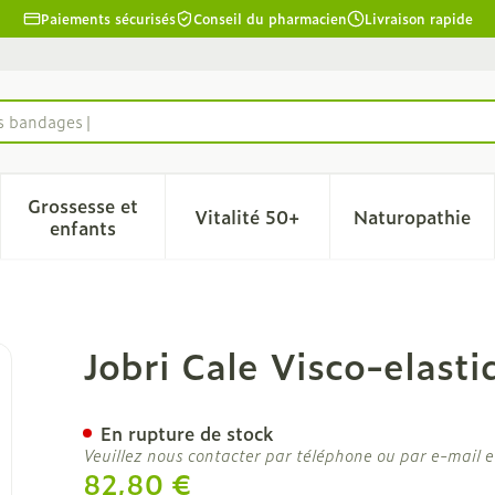
Paiements sécurisés
Conseil du pharmacien
Livraison rapide
es bandages
Grossesse et
Vitalité 50+
Naturopathie
la catégorie Beauté, soins et hygiène
le sous-menu pour la catégorie Régime, alimentation & 
Afficher le sous-menu pour la catégorie Grosse
Afficher le sous-menu pour l
Afficher 
enfants
e Noir Universel
Jobri Cale Visco-elasti
En rupture de stock
Veuillez nous contacter par téléphone ou par e-mail e
82,80 €