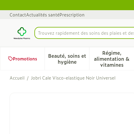
Aller au contenu
Diapositive 1 de 1
Contact
Actualités santé
Prescription
Trouvez rapidement des soins des plaies et d
Rechercher
Régime,
Beauté, soins et
alimentation &
Promotions
Afficher le sous-menu pour 
Afficher 
hygiène
vitamines
Accueil
/
Jobri Cale Visco-elastique Noir Universel
Jobri Cale Visco-elastiqu