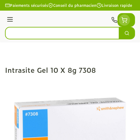
Aller au contenu
Paiements sécurisés
Conseil du pharmacien
Livraison rapide
Menu
Cherc
Rechercher
Intrasite Gel 10 X 8g 7308