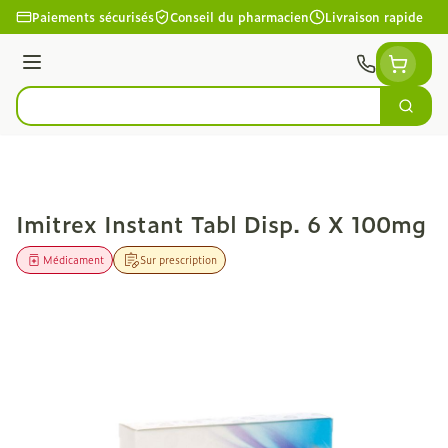
Aller au contenu
Paiements sécurisés
Conseil du pharmacien
Livraison rapide
Menu
Cherc
Rechercher
Imitrex Instant Tabl Disp. 6 X 100mg
Médicament
Sur prescription