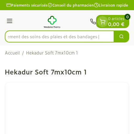
Diapositive 1 de 1
Aller au contenu
Paiements sécurisés
Conseil du pharmacien
Livraison rapide
0
0 articles
Menu
0,00 €
apidement des soins des plaies et des bandages
Cherc
Rechercher
Accueil
/
Hekadur Soft 7mx10cm 1
Hekadur Soft 7mx10cm 1