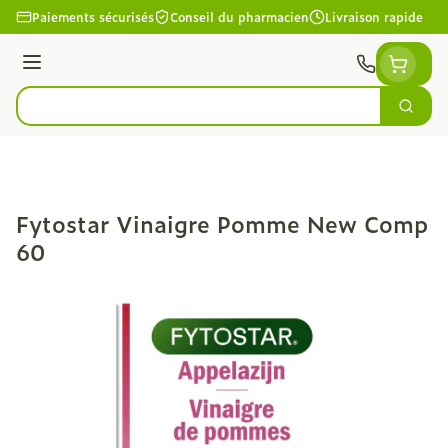
Aller au contenu
Paiements sécurisés
Conseil du pharmacien
Livraison rapide
Menu
Cherc
Rechercher
Fytostar Vinaigre Pomme New Comp
60