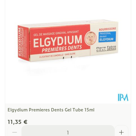
Profondeur
30 mm
Quantité Du
15
Paquet
Restrictions
Sans sucre
Alimentaires
Température ambiante (15°C -
Préservation
25°C)
Elgydium Premieres Dents Gel Tube 15ml
11,35 €
Quantité