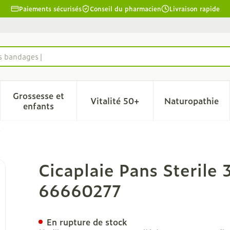
Paiements sécurisés
Conseil du pharmacien
Livraison rapide
es bandages
Grossesse et
Vitalité 50+
Naturopathie
la catégorie Beauté, soins et hygiène
le sous-menu pour la catégorie Régime, alimentation & 
Afficher le sous-menu pour la catégorie Grosse
Afficher le sous-menu pour l
Afficher 
enfants
7
30,0cmx10cm 25 66660277
Cicaplaie Pans Steril
66660277
En rupture de stock