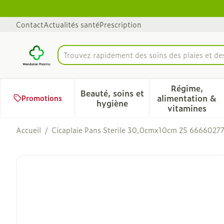
Aller au contenu
Diapositive 1 de 1
Contact
Actualités santé
Prescription
Trouvez rapidement des soins des plaies et d
Rechercher
Régime,
Beauté, soins et
alimentation &
Promotions
Afficher le sous-menu pour 
Afficher 
hygiène
vitamines
Accueil
/
Cicaplaie Pans Sterile 30,0cmx10cm 25 6666027
Cicaplaie Pans Sterile 