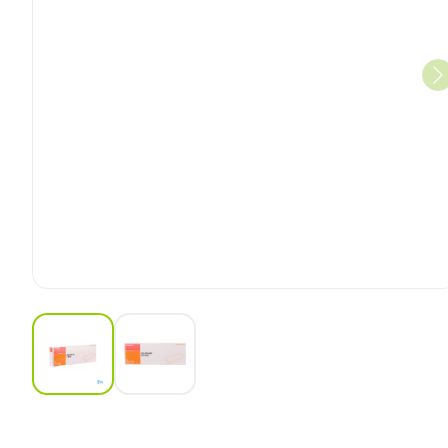
View larger image
View larger image