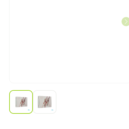
View larger image
View larger image