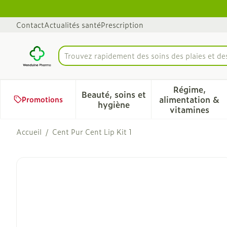
Aller au contenu
Diapositive 1 de 1
Contact
Actualités santé
Prescription
Trouvez rapidement des soins des plaies et d
Rechercher
Régime,
Beauté, soins et
alimentation &
Promotions
Afficher le sous-menu pour 
Afficher 
hygiène
vitamines
Accueil
/
Cent Pur Cent Lip Kit 1
Cent Pur Cent Lip Kit 1