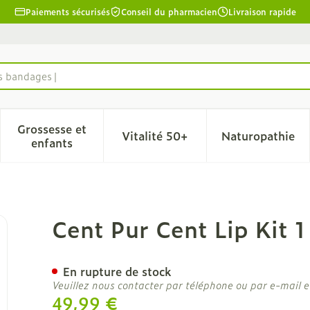
Paiements sécurisés
Conseil du pharmacien
Livraison rapide
es bandages
Grossesse et
Vitalité 50+
Naturopathie
la catégorie Beauté, soins et hygiène
le sous-menu pour la catégorie Régime, alimentation & 
Afficher le sous-menu pour la catégorie Grosse
Afficher le sous-menu pour l
Afficher 
enfants
Cent Pur Cent Lip Kit 1
En rupture de stock
Veuillez nous contacter par téléphone ou par e-mail e
49,99 €