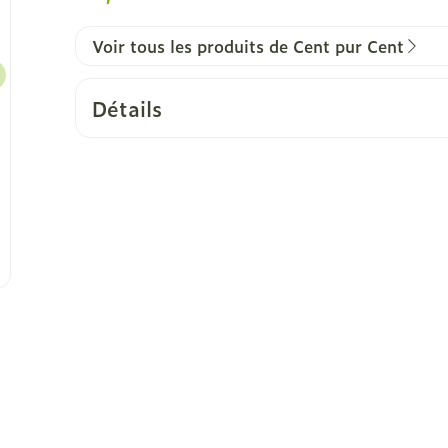
Voir tous les produits de Cent pur Cent
Détails
CNK
4234068
Fabricants
Mykla - Cent Pur Cent
Marques
Cent pur Cent