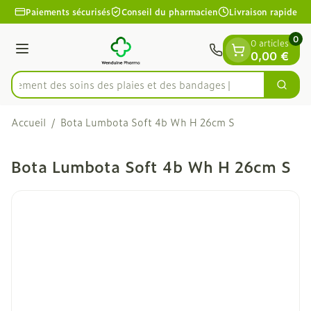
Diapositive 1 de 1
Aller au contenu
Paiements sécurisés
Conseil du pharmacien
Livraison rapide
0
0 articles
Menu
0,00 €
apidement des soins des plaies et des bandages
Cherc
Rechercher
Accueil
/
Bota Lumbota Soft 4b Wh H 26cm S
Bota Lumbota Soft 4b Wh H 26cm S