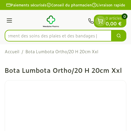
Diapositive 1 de 1
Aller au contenu
Paiements sécurisés
Conseil du pharmacien
Livraison rapide
0
0 articles
Menu
0,00 €
apidement des soins des plaies et des bandages
Cherc
Rechercher
Accueil
/
Bota Lumbota Ortho/20 H 20cm Xxl
Bota Lumbota Ortho/20 H 20cm Xxl