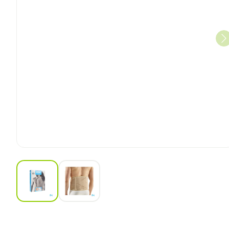
View larger image
View larger image