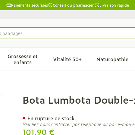
Paiements sécurisés
Conseil du pharmacien
Livraison rapide
es bandages
Grossesse et
Vitalité 50+
Naturopathie
la catégorie Beauté, soins et hygiène
le sous-menu pour la catégorie Régime, alimentation & 
Afficher le sous-menu pour la catégorie Grosse
Afficher le sous-menu pour l
Afficher 
enfants
k Xl
Bota Lumbota Double-x
En rupture de stock
Veuillez nous contacter par téléphone ou par e-mail e
101,90 €