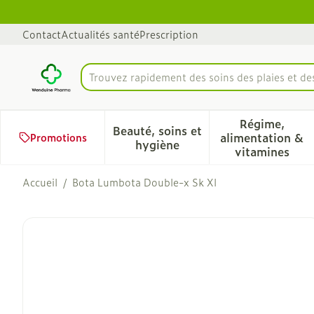
Aller au contenu
Diapositive 1 de 1
Contact
Actualités santé
Prescription
Trouvez rapidement des soins des plaies et d
Rechercher
Régime,
Beauté, soins et
alimentation &
Promotions
Afficher le sous-menu pour 
Afficher 
hygiène
vitamines
Accueil
/
Bota Lumbota Double-x Sk Xl
Bota Lumbota Double-x S