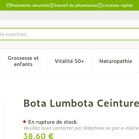
Paiements sécurisés
Conseil du pharmacien
Livraison rapide
té essentiels
Grossesse et
Vitalité 50+
Naturopathie
la catégorie Beauté, soins et hygiène
le sous-menu pour la catégorie Régime, alimentation & 
Afficher le sous-menu pour la catégorie Grosse
Afficher le sous-menu pour l
Afficher 
enfants
ossesse Blanc Xl
Bota Lumbota Ceinture
En rupture de stock
Veuillez nous contacter par téléphone ou par e-mail e
38,60 €