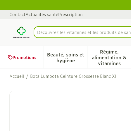
Aller au contenu
Diapositive 1 de 1
Contact
Actualités santé
Prescription
Découvrez les vitamines et les produits de san
Rechercher
Régime,
Beauté, soins et
alimentation &
Promotions
Afficher le sous-menu pour 
Afficher 
hygiène
vitamines
Accueil
/
Bota Lumbota Ceinture Grossesse Blanc Xl
Bota Lumbota Ceinture Gr