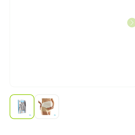
View larger image
View larger image