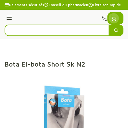
Aller au contenu
Paiements sécurisés
Conseil du pharmacien
Livraison rapide
Menu
Cherc
Rechercher
Bota El-bota Short Sk N2