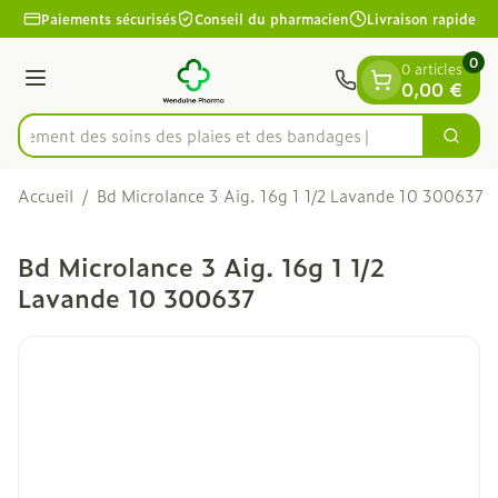
Diapositive 1 de 1
Aller au contenu
Paiements sécurisés
Conseil du pharmacien
Livraison rapide
0
0 articles
Menu
0,00 €
apidement des soins des plaies et des bandages
Cherc
Rechercher
Accueil
/
Bd Microlance 3 Aig. 16g 1 1/2 Lavande 10 300637
Bd Microlance 3 Aig. 16g 1 1/2
Lavande 10 300637