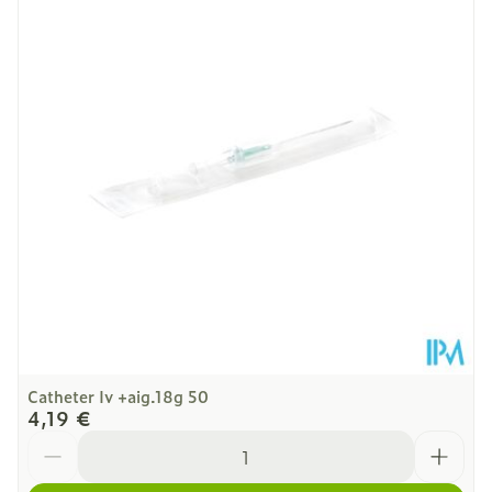
Sans Phtalate
Profondeur
22 mm
Sans DEHP
Quantité Du
16
Paquet
Température ambiante (15°C -
Préservation
25°C)
Catheter Iv +aig.18g 50
4,19 €
Quantité