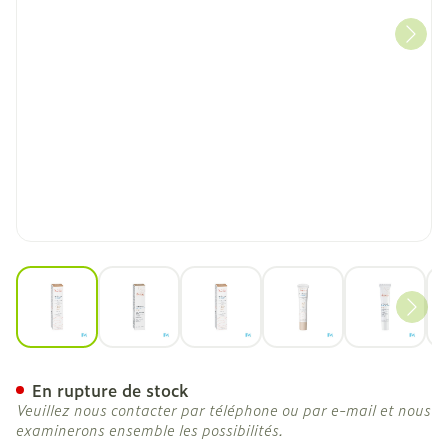
View larger image
View larger image
View larger image
View larger image
View la
Avene Hydrance Bb Riche
En rupture de stock
Veuillez nous contacter par téléphone ou par e-mail et nous
examinerons ensemble les possibilités.