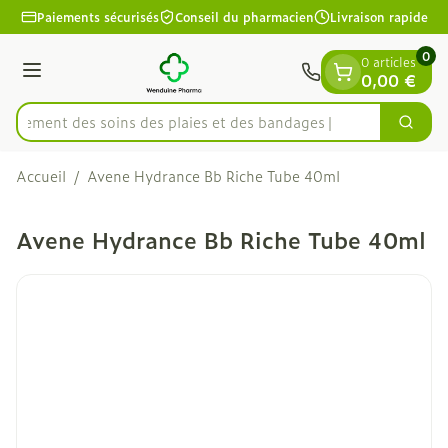
Diapositive 1 de 1
Aller au contenu
Paiements sécurisés
Conseil du pharmacien
Livraison rapide
0
0 articles
Menu
0,00 €
apidement des soins des plaies et des bandages
Cherc
Rechercher
Accueil
/
Avene Hydrance Bb Riche Tube 40ml
Avene Hydrance Bb Riche Tube 40ml