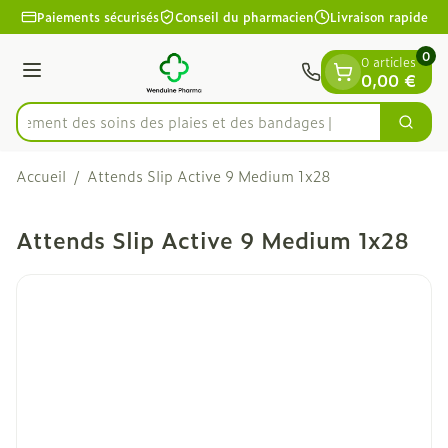
Diapositive 1 de 1
Aller au contenu
Paiements sécurisés
Conseil du pharmacien
Livraison rapide
0
0 articles
Menu
0,00 €
apidement des soins des plaies et des bandages
Cherc
Rechercher
Accueil
/
Attends Slip Active 9 Medium 1x28
Attends Slip Active 9 Medium 1x28