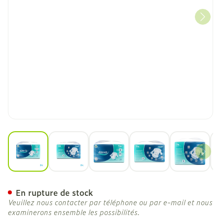
View larger image
View larger image
View larger image
View larger image
View la
Attends Slip Active 9 Med
En rupture de stock
Veuillez nous contacter par téléphone ou par e-mail et nous
examinerons ensemble les possibilités.