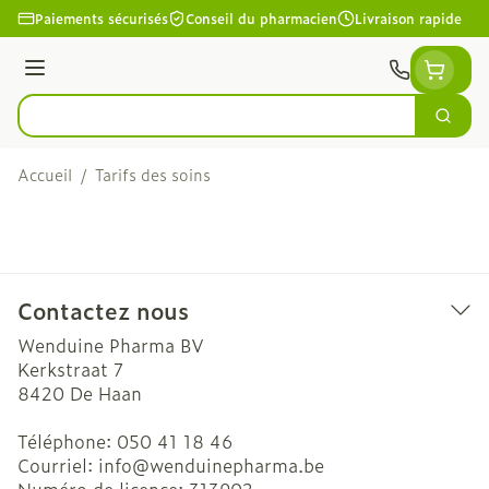
Aller au contenu
Paiements sécurisés
Conseil du pharmacien
Livraison rapide
Menu
Cherc
Rechercher
Accueil
/
Tarifs des soins
Contactez nous
Wenduine Pharma BV
Kerkstraat 7
8420
De Haan
Téléphone:
050 41 18 46
Courriel:
info@
wenduinepharma.be